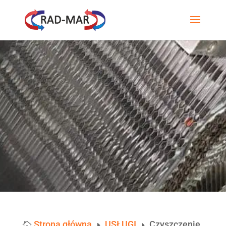
Strona główna
USŁUGI
Czyszczenie

E
E