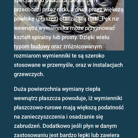
specjalnego płaszcza. Jeden płyn
przechodzi przez rurki, a drugi przez większą
powłokę (płaszcz) otaczającą rurki. Pęk rur
wewnątrz wymiennika może przyjmować
kształt spiralny lub prosty. Dzięki wielu
typom budowy oraz zróżnicowanym
rozmiarom wymienniki te są szeroko
stosowane w przemyśle, oraz w instalacjach
grzewczych.
Duża powierzchnia wymiany ciepła
wewnątrz płaszcza powoduje, iż wymienniki
płaszczowo-rurowe mają większą podatność
na zanieczyszczenia i osadzanie się
zabrudzeń. Dodatkowo jeśli płyn w danym
zastosowaniu jest bardzo lepki lub zawiera