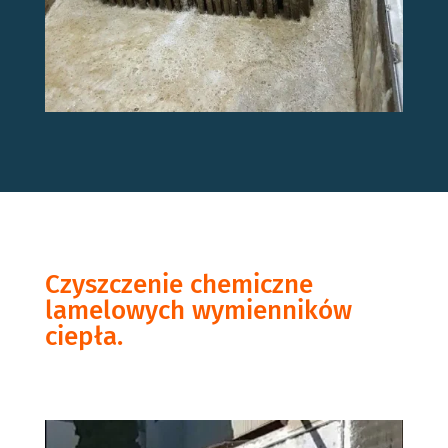
Czyszczenie chemiczne
lamelowych wymienników
ciepła.