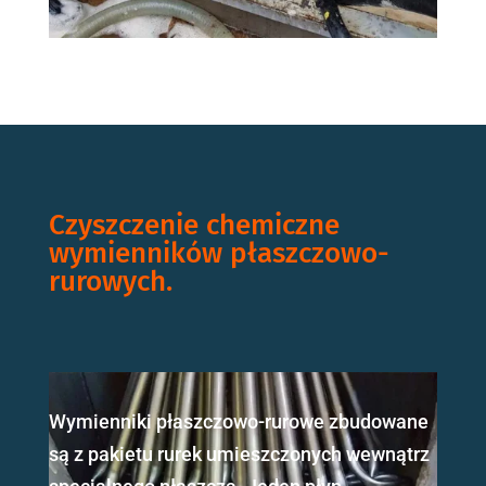
Czyszczenie chemiczne
wymienników płaszczowo-
rurowych.
Wymienniki płaszczowo-rurowe zbudowane
są z pakietu rurek umieszczonych wewnątrz