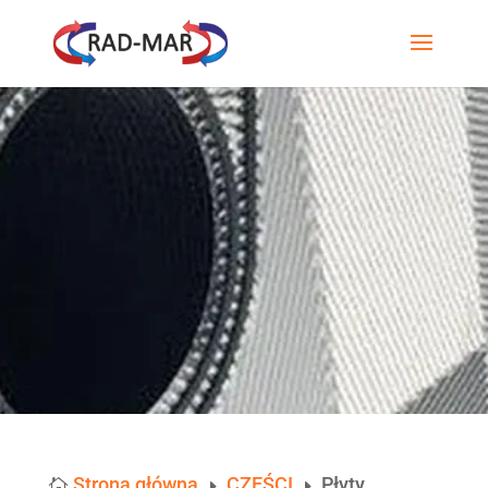
Strona główna
CZĘŚCI
Płyty

E
E